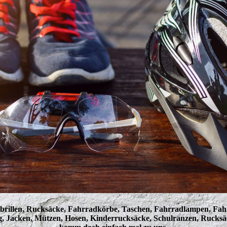
brillen, Rucksäcke, Fahrradkörbe, Taschen, Fahrradlampen, Fah
, Jacken, Mützen, Hosen, Kinderrucksäcke, Schulranzen, Rucksäck