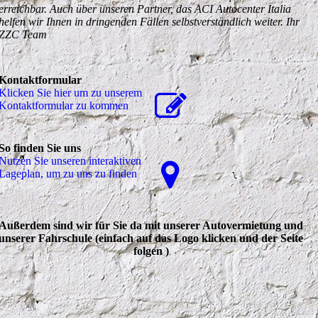
erreichbar. Auch über unseren Partner, das ACI Autocenter Italia
helfen wir Ihnen in dringenden Fällen selbstverständlich weiter. Ihr
ZZC Team
Kontaktformular
Klicken Sie hier um zu unserem
Kon­takt­for­mu­lar zu kommen
So finden Sie uns
Nutzen Sie unseren interaktiven
La­ge­plan, um zu uns zu finden
Außerdem sind wir für Sie da mit unserer Autovermietung und
unserer Fahrschule (einfach auf das Logo klicken und der Seite
folgen )