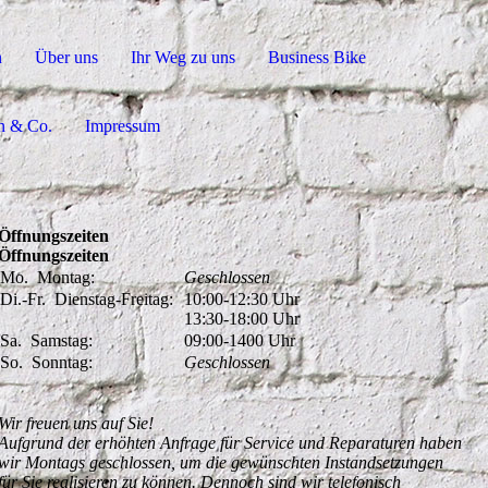
n
Über uns
Ihr Weg zu uns
Business Bike
en & Co.
Impressum
Öffnungszeiten
Öffnungszeiten
Mo.
Montag:
Geschlossen
Di.-Fr.
Dienstag-Freitag:
10:00-12:30
Uhr
13:30-18:00
Uhr
Sa.
Samstag:
09:00-1400
Uhr
So.
Sonntag:
Geschlossen
Wir freuen uns auf Sie!
Aufgrund der erhöhten Anfrage für Service und Reparaturen haben
wir Montags geschlossen, um die gewünschten Instandsetzungen
für Sie realisieren zu können. Dennoch sind wir telefonisch