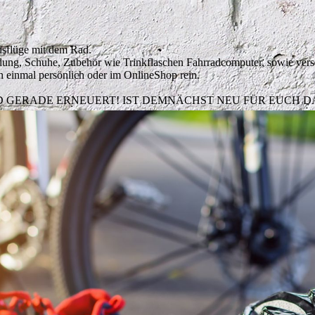
Ausflüge mit dem Rad.
eidung, Schuhe, Zubehör wie Trinkflaschen Fahrradcomputer, sowie ver
h einmal persönlich oder im OnlineShop rein.
D GERADE ERNEUERT! IST DEMNÄCHST NEU FÜR EUCH DA