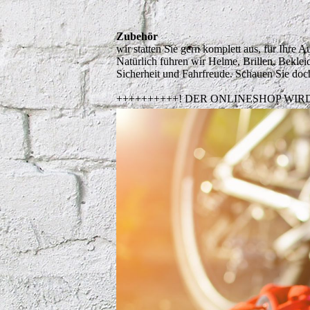
Zubehör
wir statten Sie gern komplett aus, für Ihre 
Natürlich führen wir Helme, Brillen, Bekl
Sicherheit und Fahrfreude. Schauen Sie doc
++++++++++! DER ONLINESHOP WIR